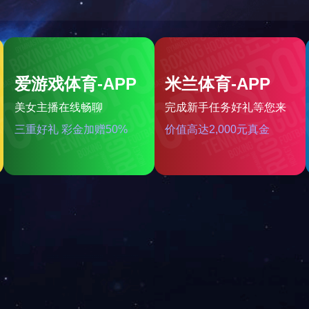
沸腾床干燥机
走进延年
|
产品中心
|
设备中心
|
发展历程
|
环
新村22号