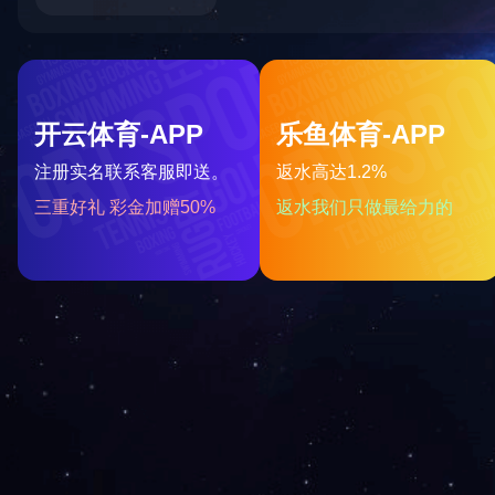
我们的联系方式
0591-22332572
地址：福建省闽清县梅城镇过垅山