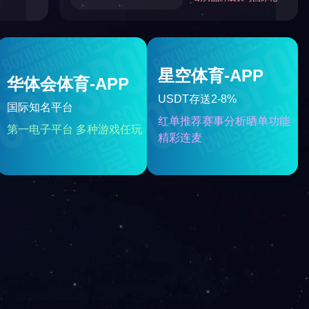
球体育登录
|
环球体育登录-环球体育平台
|
不良反应报告
搜索